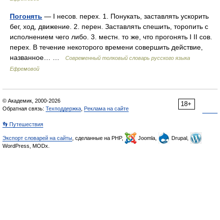
Погонять
— I несов. перех. 1. Понукать, заставлять ускорить
бег, ход, движение. 2. перен. Заставлять спешить, торопить с
исполнением чего либо. 3. местн. то же, что прогонять I II сов.
перех. В течение некоторого времени совершить действие,
названное… …
Современный толковый словарь русского языка
Ефремовой
© Академик, 2000-2026
18+
Обратная связь:
Техподдержка
,
Реклама на сайте
👣 Путешествия
Экспорт словарей на сайты
, сделанные на PHP,
Joomla,
Drupal,
WordPress, MODx.