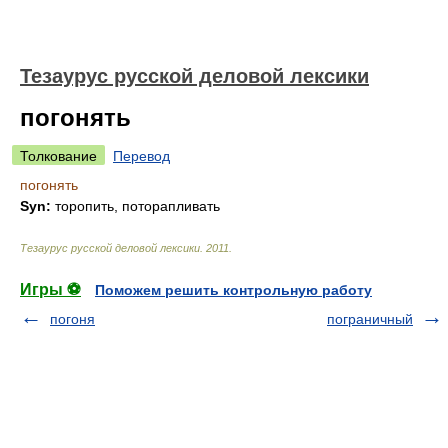
Тезаурус русской деловой лексики
погонять
Толкование
Перевод
погонять
Syn:
торопить, поторапливать
Тезаурус русской деловой лексики
.
2011
.
Игры ⚽
Поможем решить контрольную работу
погоня
пограничный