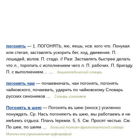
погонять
— 1. ПОГОНЯТЬ, яю, яешь; нсв. кого что. Понукая
или стегая, заставлять ускорить бег, ход, движение. П.
лошадей, волов. П. стадо. // Разг. Заставлять быстрее делать
что л., торопить с исполнением чего л. П. рабочих. П. бригаду.
П. с выполнением… …
Энциклопедический словарь
погонять чаи
— почаевничать, чаи погонять, погонять
чайковского, почаевать, ударить по чайковскому Словарь
русских синонимов …
Словарь синонимов
Погонять в шею
— Погонять въ шею (иноск.) усиленно
понуждать. Ср. Насъ погоняютъ въ шею, мы работаемъ и не
имѣемъ отдыха. Плачъ Іереміи. 5, 5. См. Просят честью. См.
По шее, по шеям …
Большой толково-фразеологический словарь
Михельсона (оригинальная орфография)